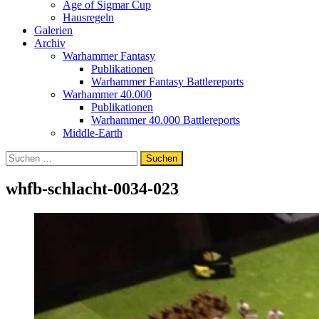
Age of Sigmar Cup
Hausregeln
Galerien
Archiv
Warhammer Fantasy
Publikationen
Warhammer Fantasy Battlereports
Warhammer 40.000
Publikationen
Warhammer 40.000 Battlereports
Middle-Earth
Suchen
nach:
whfb-schlacht-0034-023